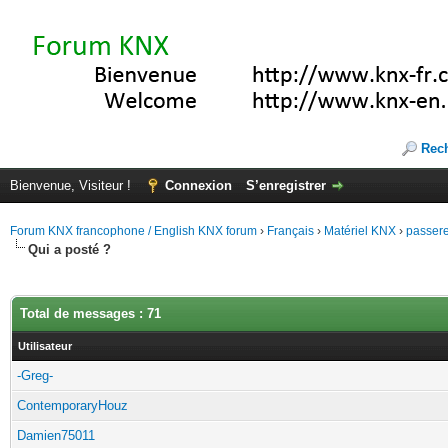
Rec
Bienvenue, Visiteur !
Connexion
S’enregistrer
Forum KNX francophone / English KNX forum
›
Français
›
Matériel KNX
›
passerel
Qui a posté ?
Total de messages : 71
Utilisateur
-Greg-
ContemporaryHouz
Damien75011