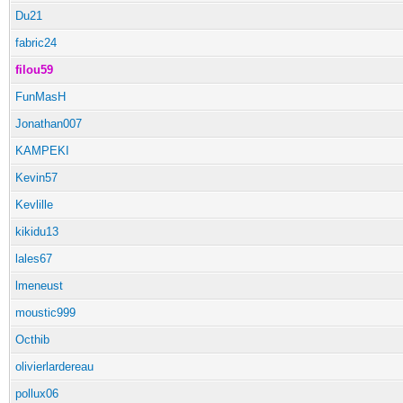
Du21
fabric24
filou59
FunMasH
Jonathan007
KAMPEKI
Kevin57
Kevlille
kikidu13
lales67
lmeneust
moustic999
Octhib
olivierlardereau
pollux06