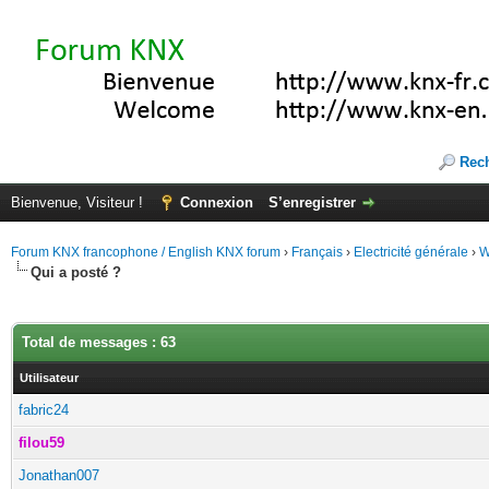
Rec
Bienvenue, Visiteur !
Connexion
S’enregistrer
Forum KNX francophone / English KNX forum
›
Français
›
Electricité générale
›
W
Qui a posté ?
Total de messages : 63
Utilisateur
fabric24
filou59
Jonathan007