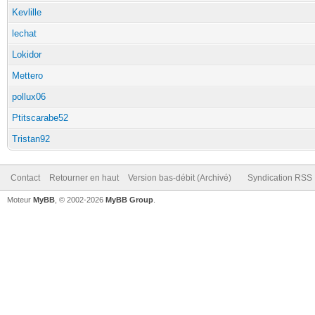
Kevlille
lechat
Lokidor
Mettero
pollux06
Ptitscarabe52
Tristan92
Contact
Retourner en haut
Version bas-débit (Archivé)
Syndication RSS
Moteur
MyBB
, © 2002-2026
MyBB Group
.