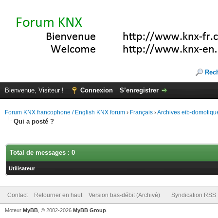
Rec
Bienvenue, Visiteur !
Connexion
S’enregistrer
Forum KNX francophone / English KNX forum
›
Français
›
Archives eib-domotiqu
Qui a posté ?
Total de messages : 0
Utilisateur
Contact
Retourner en haut
Version bas-débit (Archivé)
Syndication RSS
Moteur
MyBB
, © 2002-2026
MyBB Group
.