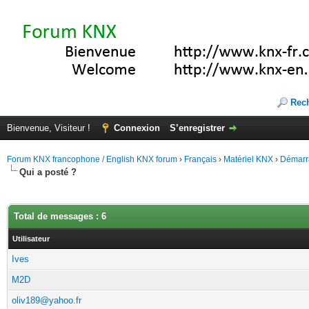
Rec
Bienvenue, Visiteur !
Connexion
S’enregistrer
Forum KNX francophone / English KNX forum
›
Français
›
Matériel KNX
›
Démarra
Qui a posté ?
Total de messages : 6
Utilisateur
Ives
M2D
oliv189@yahoo.fr