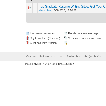
Top Graduate Resume Writing Sites: Get Your Car
0 Votes - 0 sur 
1
ciararoisin
,
13/08/2025, 12:50:42
Nouveaux messages
Pas de nouveau message
Sujet populaire (Nouveau)
Vous avez participé à ce sujet
Sujet populaire (Ancien)
Contact
Retourner en haut
Version bas-débit (Archivé)
Moteur
MyBB
, © 2002-2026
MyBB Group
.