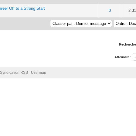
eer Off to a Strong Start
5 en moyenne
2
3
4
5
0
2,3
Rechercher
Atteindre :
Syndication RSS
Usermap