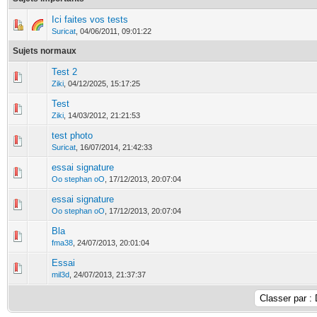
Ici faites vos tests
2 Votes - 5 sur 5 en moyenne
1
2
3
4
5
Suricat
,
04/06/2011, 09:01:22
Sujets normaux
Test 2
0 Votes - 0 sur 5 en moyenne
1
2
3
4
5
Ziki
,
04/12/2025, 15:17:25
Test
0 Votes - 0 sur 5 en moyenne
1
2
3
4
5
Ziki
,
14/03/2012, 21:21:53
test photo
0 Votes - 0 sur 5 en moyenne
1
2
3
4
5
Suricat
,
16/07/2014, 21:42:33
essai signature
0 Votes - 0 sur 5 en moyenne
1
2
3
4
5
Oo stephan oO
,
17/12/2013, 20:07:04
essai signature
0 Votes - 0 sur 5 en moyenne
1
2
3
4
5
Oo stephan oO
,
17/12/2013, 20:07:04
Bla
0 Votes - 0 sur 5 en moyenne
1
2
3
4
5
fma38
,
24/07/2013, 20:01:04
Essai
0 Votes - 0 sur 5 en moyenne
1
2
3
4
5
mil3d
,
24/07/2013, 21:37:37