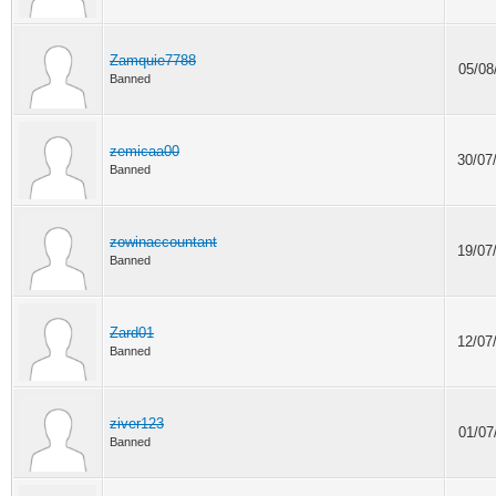
Zamquie7788
05/08
Banned
zemicaa00
30/07
Banned
zowinaccountant
19/07
Banned
Zard01
12/07
Banned
ziver123
01/07
Banned