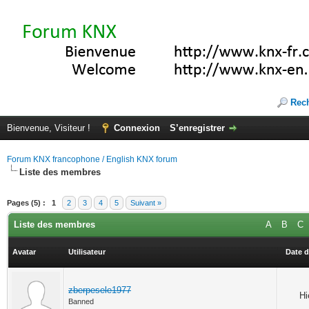
Rec
Bienvenue, Visiteur !
Connexion
S’enregistrer
Forum KNX francophone / English KNX forum
Liste des membres
Pages (5) :
1
2
3
4
5
Suivant »
Liste des membres
A
B
C
Avatar
Utilisateur
Date d
zberpesele1977
Hi
Banned