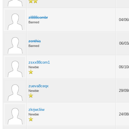
zl888combr
04/06
Banned
zenthia
06/03
Banned
zsxx88com1
06/10
Newbie
zueva8ceqx
29/09
Newbie
zkrjwcliiw
24/08
Newbie