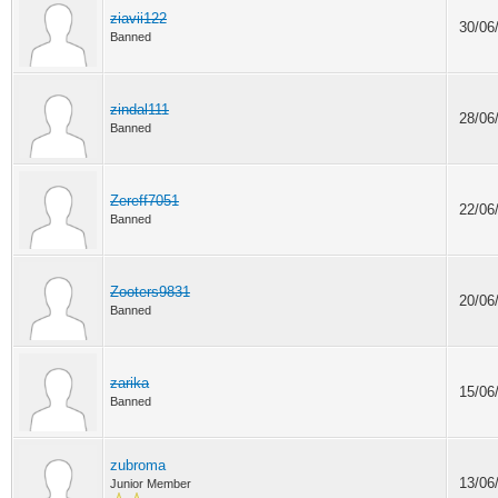
ziavii122
30/06
Banned
zindal111
28/06
Banned
Zereff7051
22/06
Banned
Zooters9831
20/06
Banned
zarika
15/06
Banned
zubroma
13/06
Junior Member