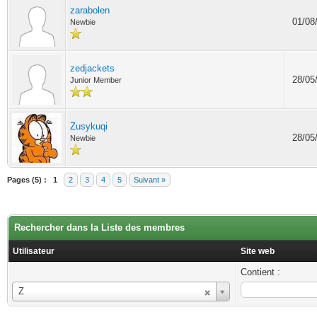
zarabolen
01/08
Newbie
zedjackets
28/05
Junior Member
Zusykuqi
28/05
Newbie
Pages (5) :
1
2
3
4
5
Suivant »
Rechercher dans la Liste des membres
Utilisateur
Site web
Contient :
Utilisateur
Z