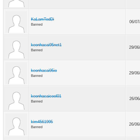
KaLamTodDi
06/07
Banned
keonhacai95net1
29/06
Banned
keonhacai95io
29/06
Banned
keonhacaicool01
26/06
Banned
kim4561995
26/06
Banned