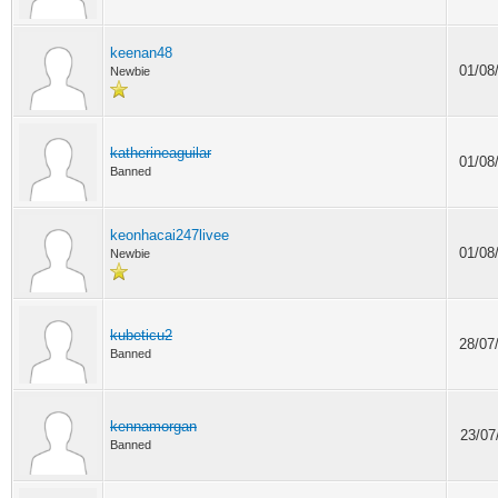
keenan48
01/08
Newbie
katherineaguilar
01/08
Banned
keonhacai247livee
01/08
Newbie
kubeticu2
28/07
Banned
kennamorgan
23/07
Banned