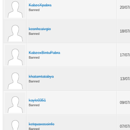
KabzeXpabra
20/07
Banned
keonhcaivgio
18/07
Banned
KabzexBintuPabra
17/07
Banned
khatamtatabya
13/07
Banned
kayle0351
09/07
Banned
ketquaxosoinfo
07/07
Banned