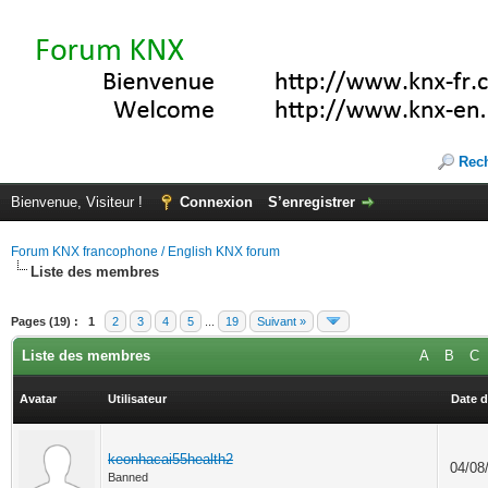
Rec
Bienvenue, Visiteur !
Connexion
S’enregistrer
Forum KNX francophone / English KNX forum
Liste des membres
Pages (19) :
1
2
3
4
5
...
19
Suivant »
Liste des membres
A
B
C
Avatar
Utilisateur
Date d
keonhacai55health2
04/08
Banned