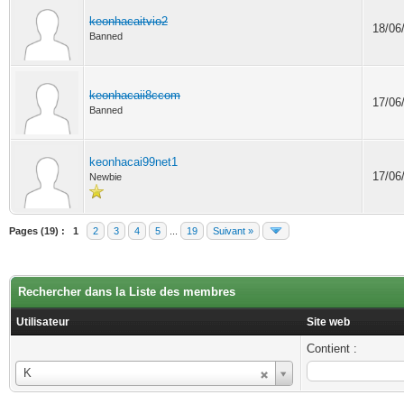
keonhacaitvio2
18/06
Banned
keonhacaii8ccom
17/06
Banned
keonhacai99net1
17/06
Newbie
Pages (19) :
1
2
3
4
5
...
19
Suivant »
Rechercher dans la Liste des membres
Utilisateur
Site web
Contient :
Utilisateur
K