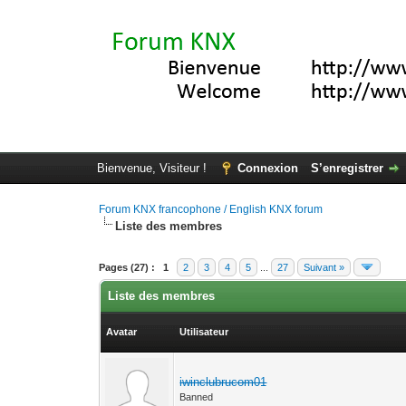
Bienvenue, Visiteur !
Connexion
S’enregistrer
Forum KNX francophone / English KNX forum
Liste des membres
Pages (27) :
1
2
3
4
5
...
27
Suivant »
Liste des membres
Avatar
Utilisateur
iwinclubrucom01
Banned