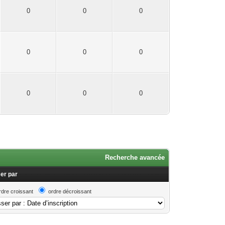
0
0
0
0
0
0
0
0
0
Recherche avancée
er par
rdre croissant
ordre décroissant