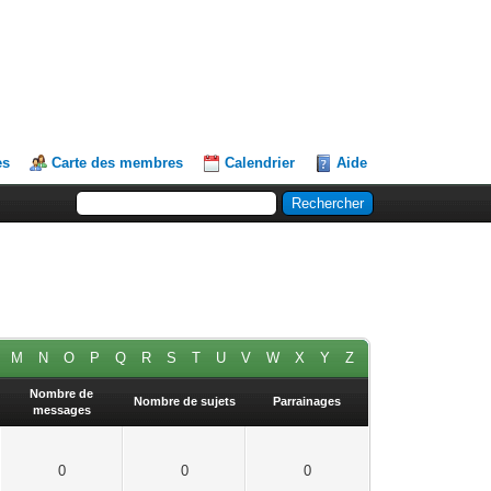
es
Carte des membres
Calendrier
Aide
M
N
O
P
Q
R
S
T
U
V
W
X
Y
Z
Nombre de
Nombre de sujets
Parrainages
messages
0
0
0