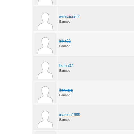
iwinsacom2
Banned
irika52
Banned
Iksha07
Banned
ikfnkqiq
Banned
inaross1999
Banned