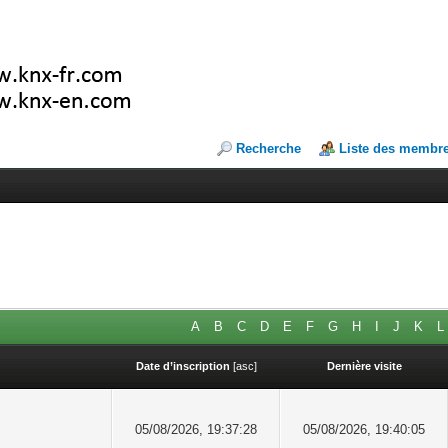
Recherche
Liste des membr
A
B
C
D
E
F
G
H
I
J
K
L
Date d’inscription
[
asc
]
Dernière visite
05/08/2026, 19:37:28
05/08/2026, 19:40:05