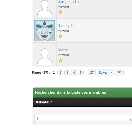
isimarkindia
Newbie
ibarejyda
Newbie
igebiq
Newbie
Pages (27) :
1
2
3
4
5
...
27
Suivant »
Rechercher dans la Liste des membres
Utilisateur
Utilisateur
I