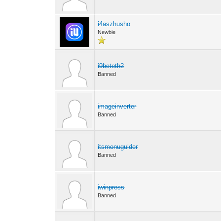
i4aszhusho
Newbie
i9beteth2
Banned
imageinverter
Banned
itsmonuguider
Banned
iwinpress
Banned