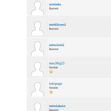
iyerindia
Banned
iwin63com1
Banned
iwins1net1
Banned
ieeu39uj23
Newbie
iwiinpage
Newbie
iwinclubacc
Banned