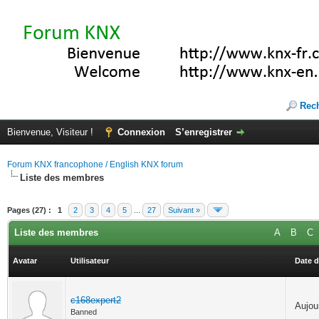
Rec
Bienvenue, Visiteur !
Connexion
S’enregistrer
Forum KNX francophone / English KNX forum
Liste des membres
Pages (27) :
1
2
3
4
5
...
27
Suivant »
Liste des membres
A
B
C
Avatar
Utilisateur
Date d
c168expert2
Aujour
Banned