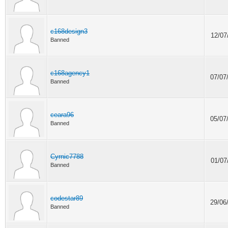
c168design3
12/07
Banned
c168agency1
07/07
Banned
ceara96
05/07
Banned
Cyrnic7788
01/07
Banned
codestar89
29/06
Banned