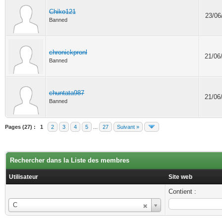
Chiko121
23/06
Banned
chronickpronl
21/06
Banned
chuntata987
21/06
Banned
Pages (27) :
1
2
3
4
5
...
27
Suivant »
Rechercher dans la Liste des membres
Utilisateur
Site web
Contient :
Utilisateur
C