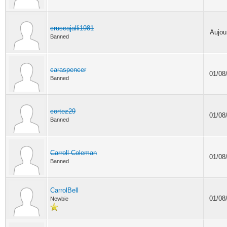
cruscajalli1981
Aujour
Banned
caraspencer
01/08
Banned
cortez29
01/08
Banned
Carroll Coleman
01/08
Banned
CarrolBell
01/08
Newbie