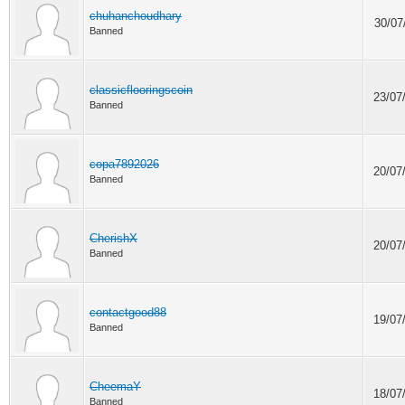
chuhanchoudhary
30/07
Banned
classicflooringscoin
23/07
Banned
copa7892026
20/07
Banned
CherishX
20/07
Banned
contactgood88
19/07
Banned
CheemaY
18/07
Banned