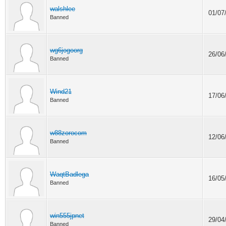
walshlee
01/07
Banned
wg6jogoorg
26/06
Banned
Wind21
17/06
Banned
w88zorocom
12/06
Banned
WaqtBadlega
16/05
Banned
win555jpnet
29/04
Banned