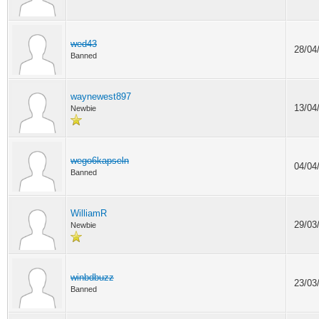
wed43
28/04
Banned
waynewest897
13/04
Newbie
wego6kapseln
04/04
Banned
WilliamR
29/03
Newbie
winbdbuzz
23/03
Banned