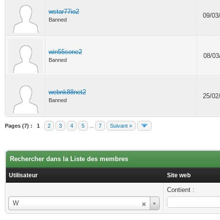
wstar77io2
09/03
Banned
win55sone2
08/03
Banned
webnk88net2
25/02
Banned
Pages (7) :
1
2
3
4
5
...
7
Suivant »
Rechercher dans la Liste des membres
Utilisateur
Site web
Contient :
Utilisateur
W