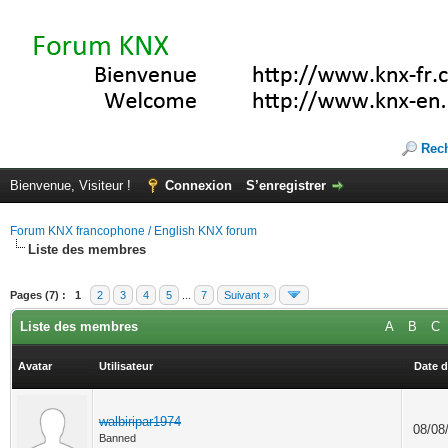
Rec
Bienvenue, Visiteur !
Connexion
S’enregistrer
Forum KNX francophone / English KNX forum
Liste des membres
Pages (7) :
1
2
3
4
5
...
7
Suivant »
Liste des membres
A
B
C
Avatar
Utilisateur
Date d
walbiripar1974
08/08
Banned