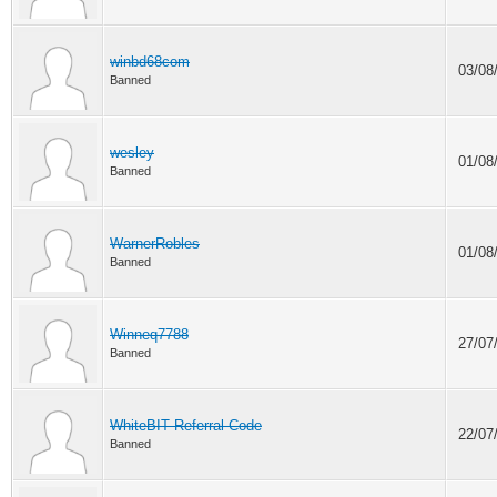
winbd68com
03/08
Banned
wesley
01/08
Banned
WarnerRobles
01/08
Banned
Winneq7788
27/07
Banned
WhiteBIT Referral Code
22/07
Banned