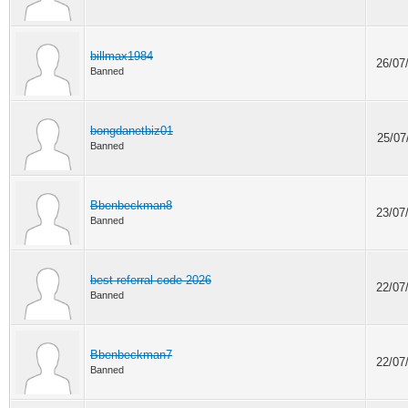
billmax1984
26/07
Banned
bongdanetbiz01
25/07
Banned
Bbenbeckman8
23/07
Banned
best referral code 2026
22/07
Banned
Bbenbeckman7
22/07
Banned