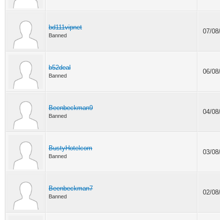
bd111vipnet
07/08
Banned
b52deal
06/08
Banned
Beenbeckman9
04/08
Banned
BustyHotelcom
03/08
Banned
Beenbeckman7
02/08
Banned