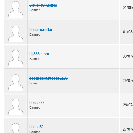
Beverley Molina
01/08
Banned
beaumcmillan
01/08
Banned
bjj888ecom
30/07
Banned
bestdiscountcode1103
29/07
Banned
belisa00
29/07
Banned
bucila52
27/07
Banned