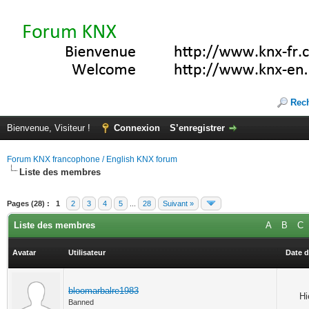
Rec
Bienvenue, Visiteur !
Connexion
S’enregistrer
Forum KNX francophone / English KNX forum
Liste des membres
Pages (28) :
1
2
3
4
5
...
28
Suivant »
Liste des membres
A
B
C
Avatar
Utilisateur
Date d
bloomarbalre1983
Hi
Banned