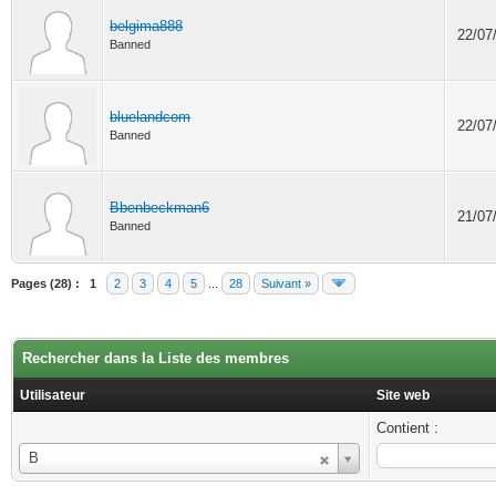
belgima888
22/07
Banned
bluelandcom
22/07
Banned
Bbenbeckman6
21/07
Banned
Pages (28) :
1
2
3
4
5
...
28
Suivant »
Rechercher dans la Liste des membres
Utilisateur
Site web
Contient :
Utilisateur
B