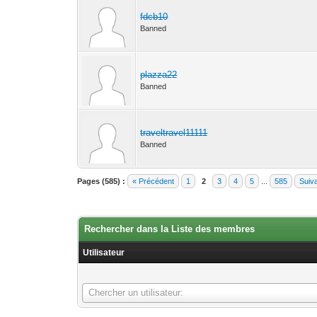
fdcb10
Banned
plazza22
Banned
traveltravel11111
Banned
Pages (585) :
« Précédent
1
2
3
4
5
...
585
Suiv
Rechercher dans la Liste des membres
Utilisateur
Utilisateur
Chercher un utilisateur: