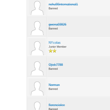
nohu90international1
Banned
gwena03826
Banned
NYcolas
Junior Member
Ojiok7788
Banned
Norman
Banned
florenciolee
Banned