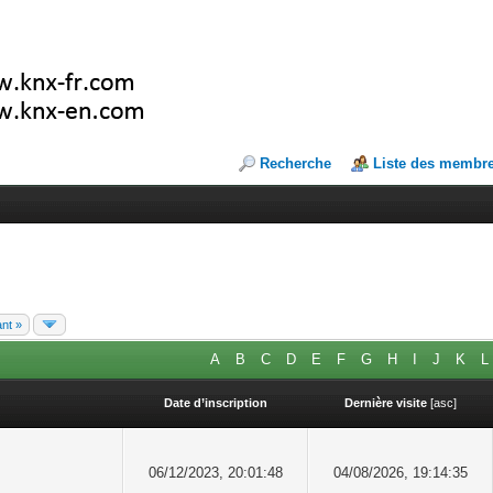
Recherche
Liste des membr
ant »
A
B
C
D
E
F
G
H
I
J
K
L
Date d’inscription
Dernière visite
[
asc
]
06/12/2023, 20:01:48
04/08/2026, 19:14:35