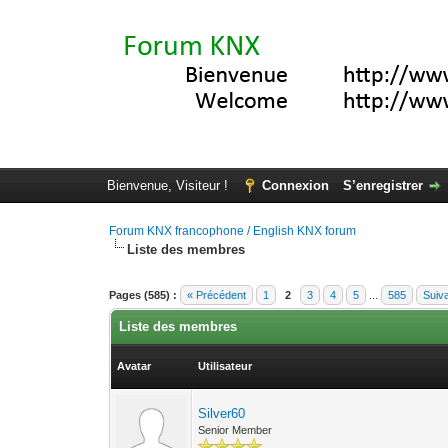
Bienvenue, Visiteur !
Connexion
S’enregistrer
Forum KNX francophone / English KNX forum
Liste des membres
Pages (585) :
« Précédent
1
2
3
4
5
...
585
Suiv
Liste des membres
Avatar
Utilisateur
Silver60
Senior Member