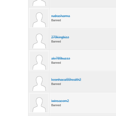
rudrasharma
Banned
279kingbizz
Banned
alo789buzzz
Banned
keonhacai55health2
Banned
iwinsacom2
Banned