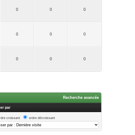
0
0
0
0
0
0
0
0
0
Recherche avancée
er par
rdre croissant
ordre décroissant