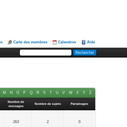
es
Carte des membres
Calendrier
Aide
M
N
O
P
Q
R
S
T
U
V
W
X
Y
Z
Nombre de
Nombre de sujets
Parrainages
messages
263
2
0