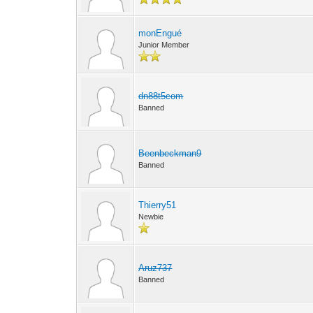
monEngué
Junior Member
dn88t5com
Banned
Beenbeckman9
Banned
Thierry51
Newbie
Aruz737
Banned