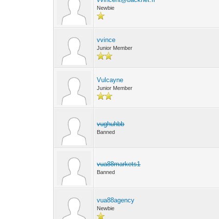
Newbie
vvince
Junior Member
Vulcayne
Junior Member
vughuhbb
Banned
vua88markets1
Banned
vua88agency
Newbie