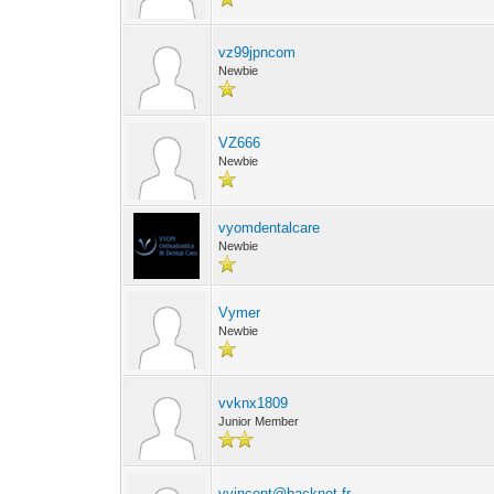
vz99jpncom
Newbie
VZ666
Newbie
vyomdentalcare
Newbie
Vymer
Newbie
vvknx1809
Junior Member
vvincent@backnet.fr