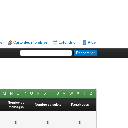
es
Carte des membres
Calendrier
Aide
M
N
O
P
Q
R
S
T
U
V
W
X
Y
Z
Nombre de
Nombre de sujets
Parrainages
messages
0
0
0