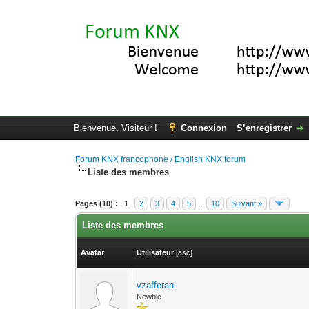
Bienvenue, Visiteur !
Connexion
S’enregistrer
Forum KNX francophone / English KNX forum
Liste des membres
Pages (10) :
1
2
3
4
5
...
10
Suivant »
Liste des membres
Avatar
Utilisateur
[
asc
]
vzafferani
Newbie