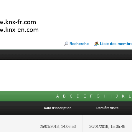
Recherche
Liste des membr
A
B
C
D
E
F
G
H
I
J
K
L
Date d’inscription
Dernière visite
25/01/2018, 14:06:53
30/01/2018, 15:05:48