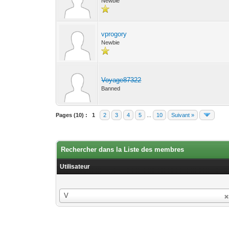
Newbie
vprogory
Newbie
Voyage87322
Banned
Pages (10) :
1
2
3
4
5
...
10
Suivant »
Rechercher dans la Liste des membres
Utilisateur
Utilisateur
V