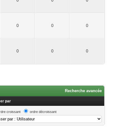
0
0
0
0
0
0
0
0
0
Recherche avancée
er par
rdre croissant
ordre décroissant