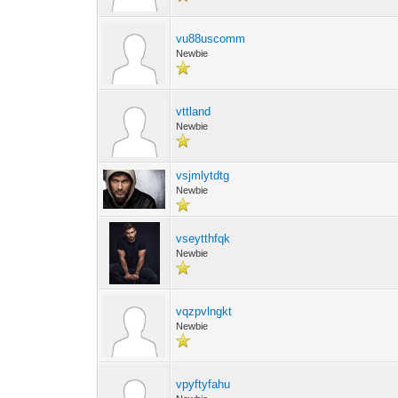
vu88uscomm
Newbie
vttland
Newbie
vsjmlytdtg
Newbie
vseytthfqk
Newbie
vqzpvlngkt
Newbie
vpyftyfahu