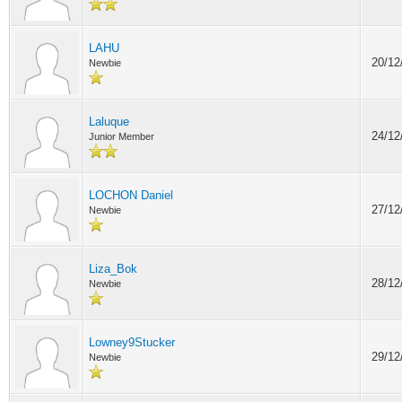
LAHU
20/12
Newbie
Laluque
24/12
Junior Member
LOCHON Daniel
27/12
Newbie
Liza_Bok
28/12
Newbie
Lowney9Stucker
29/12
Newbie