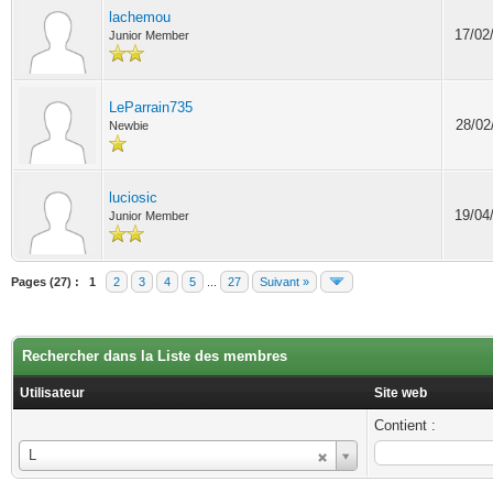
lachemou
17/02
Junior Member
LeParrain735
28/02
Newbie
luciosic
19/04
Junior Member
Pages (27) :
1
2
3
4
5
...
27
Suivant »
Rechercher dans la Liste des membres
Utilisateur
Site web
Contient :
Utilisateur
L