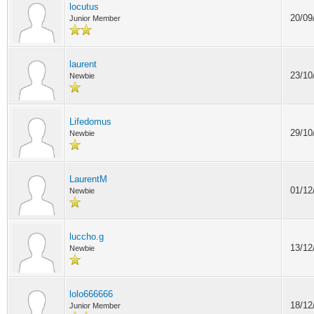
locutus
20/09
Junior Member
laurent
23/10
Newbie
Lifedomus
29/10
Newbie
LaurentM
01/12
Newbie
luccho.g
13/12
Newbie
lolo666666
18/12
Junior Member