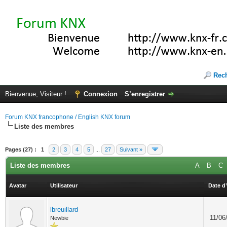
Rec
Bienvenue, Visiteur !
Connexion
S’enregistrer
Forum KNX francophone / English KNX forum
Liste des membres
Pages (27) :
1
2
3
4
5
...
27
Suivant »
Liste des membres
A
B
C
Avatar
Utilisateur
Date d’
lbreuillard
11/06
Newbie