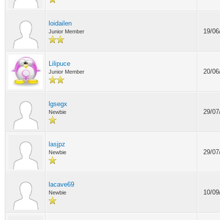
loidailen
19/06
Junior Member
Lilipuce
20/06
Junior Member
lgsegx
29/07
Newbie
lasjpz
29/07
Newbie
lacave69
10/09
Newbie