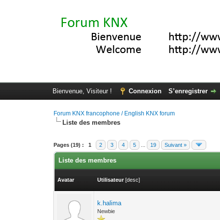
Bienvenue, Visiteur !
Connexion
S’enregistrer
Forum KNX francophone / English KNX forum
Liste des membres
Pages (19) :
1
2
3
4
5
...
19
Suivant »
Liste des membres
Avatar
Utilisateur
[
desc
]
k.halima
Newbie