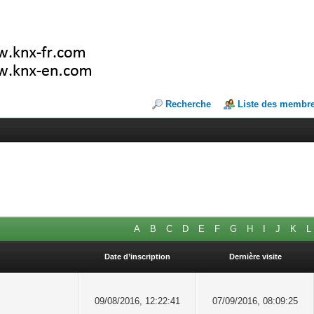
Recherche
Liste des membr
A
B
C
D
E
F
G
H
I
J
K
L
Date d’inscription
Dernière visite
09/08/2016, 12:22:41
07/09/2016, 08:09:25