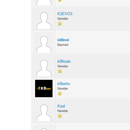
K2EVO3
Newbie
k88red
Banned
k88sale
Newbie
k8betto
Newbie
Kaal
Newbie