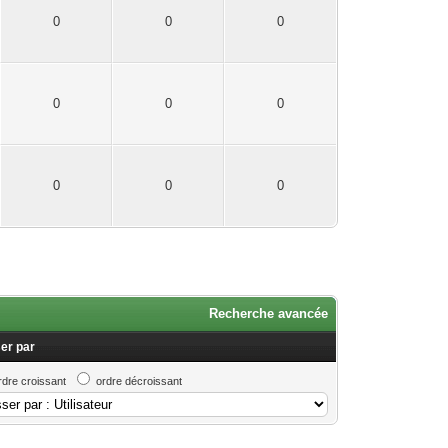
0
0
0
0
0
0
0
0
0
Recherche avancée
er par
rdre croissant
ordre décroissant