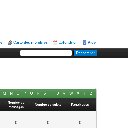
es
Carte des membres
Calendrier
Aide
M
N
O
P
Q
R
S
T
U
V
W
X
Y
Z
Nombre de
Nombre de sujets
Parrainages
messages
0
0
0