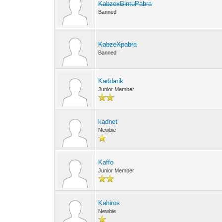
KabzexBintuPabra
Banned
KabzeXpabra
Banned
Kaddarik
Junior Member
kadnet
Newbie
Kaffo
Junior Member
Kahiros
Newbie