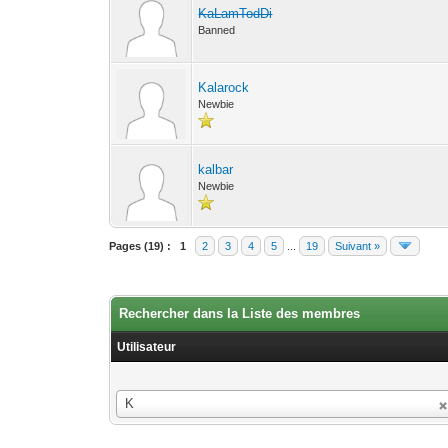
KaLamTodDi
Banned
Kalarock
Newbie
kalbar
Newbie
Pages (19) :
1
2
3
4
5
...
19
Suivant »
Rechercher dans la Liste des membres
Utilisateur
Utilisateur
K