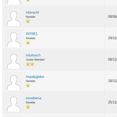
interactif
08/06
Newbie
INTREL
29/11
Newbie
intuitouch
08/12
Junior Member
Impalpglake
18/12
Newbie
invediema
25/12
Newbie