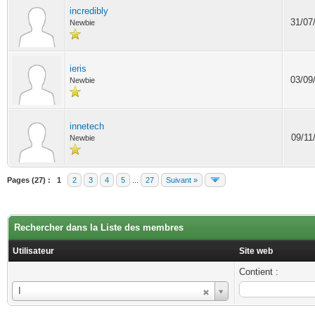
incredibly
31/07
Newbie
ieris
03/09
Newbie
innetech
09/11
Newbie
Pages (27) :
1
2
3
4
5
...
27
Suivant »
Rechercher dans la Liste des membres
Utilisateur
Site web
Contient :
Utilisateur
I