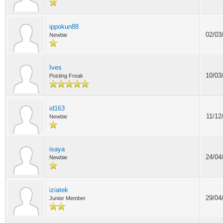
ippokun88
02/03
Newbie
Ives
10/03
Posting Freak
id163
11/12
Newbie
isaya
24/04
Newbie
iziatek
29/04
Junior Member