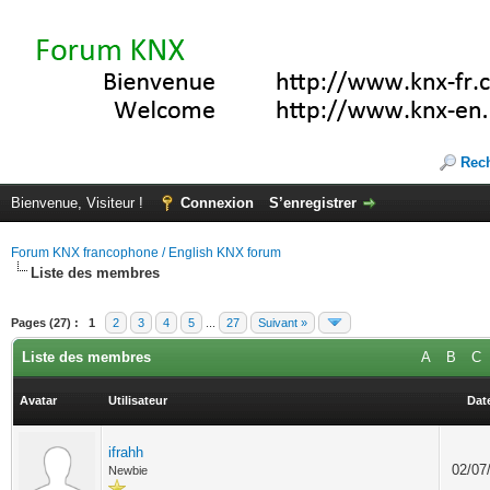
Rec
Bienvenue, Visiteur !
Connexion
S’enregistrer
Forum KNX francophone / English KNX forum
Liste des membres
Pages (27) :
1
2
3
4
5
...
27
Suivant »
Liste des membres
A
B
C
Avatar
Utilisateur
Date
ifrahh
02/07
Newbie