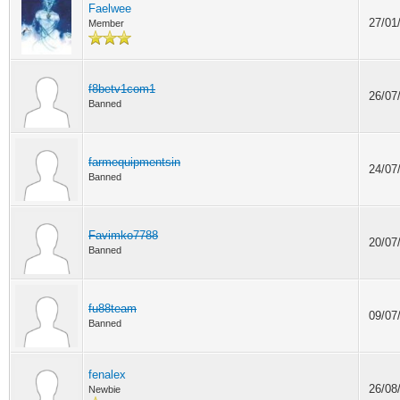
Faelwee
27/01
Member
f8betv1com1
26/07
Banned
farmequipmentsin
24/07
Banned
Favimko7788
20/07
Banned
fu88team
09/07
Banned
fenalex
26/08
Newbie