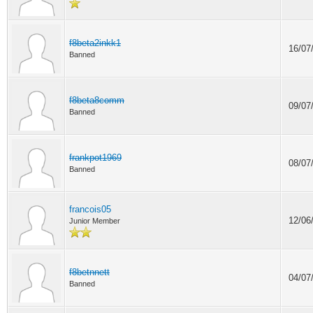
f8beta2inkk1
16/07
Banned
f8beta8comm
09/07
Banned
frankpot1969
08/07
Banned
francois05
12/06
Junior Member
f8betnnett
04/07
Banned