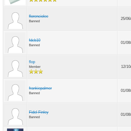
florenciolee
25/06
Banned
fdcb10
01/08
Banned
flop
12/10
Member
frankiepalmer
01/08
Banned
Fidel Finley
01/08
Banned