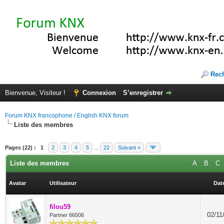
Rec
Bienvenue, Visiteur !
Connexion
S’enregistrer
Forum KNX francophone / English KNX forum
Liste des membres
Pages (22) :
1
2
3
4
5
...
22
Suivant »
Liste des membres
A
B
C
Avatar
Utilisateur
Date
filou59
02/11
Partner 66506