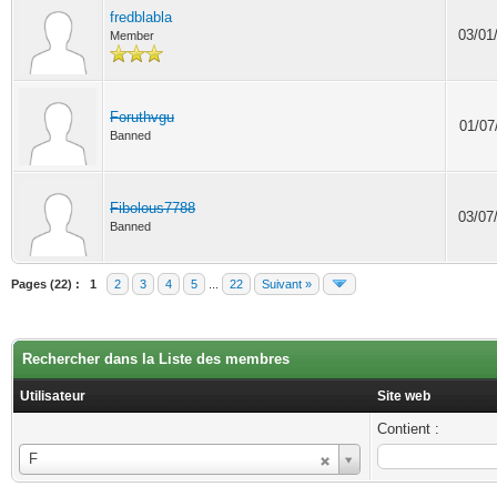
fredblabla
03/01
Member
Foruthvgu
01/07
Banned
Fibolous7788
03/07
Banned
Pages (22) :
1
2
3
4
5
...
22
Suivant »
Rechercher dans la Liste des membres
Utilisateur
Site web
Contient :
Utilisateur
F