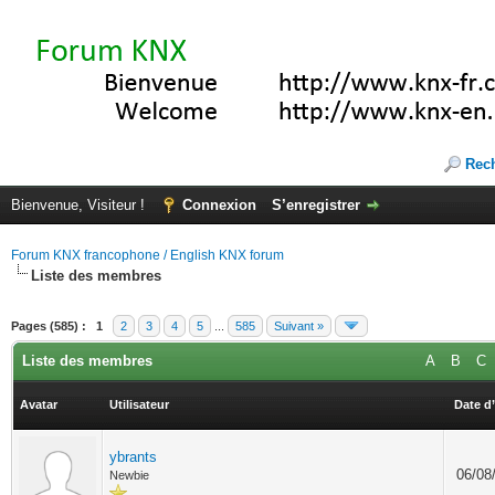
Rec
Bienvenue, Visiteur !
Connexion
S’enregistrer
Forum KNX francophone / English KNX forum
Liste des membres
Pages (585) :
1
2
3
4
5
...
585
Suivant »
Liste des membres
A
B
C
Avatar
Utilisateur
Date d’
ybrants
06/08
Newbie