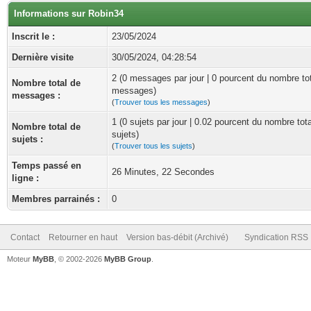
Informations sur Robin34
Inscrit le :
23/05/2024
Dernière visite
30/05/2024, 04:28:54
2 (0 messages par jour | 0 pourcent du nombre to
Nombre total de
messages)
messages :
(
Trouver tous les messages
)
1 (0 sujets par jour | 0.02 pourcent du nombre tot
Nombre total de
sujets)
sujets :
(
Trouver tous les sujets
)
Temps passé en
26 Minutes, 22 Secondes
ligne :
Membres parrainés :
0
Contact
Retourner en haut
Version bas-débit (Archivé)
Syndication RSS
Moteur
MyBB
, © 2002-2026
MyBB Group
.