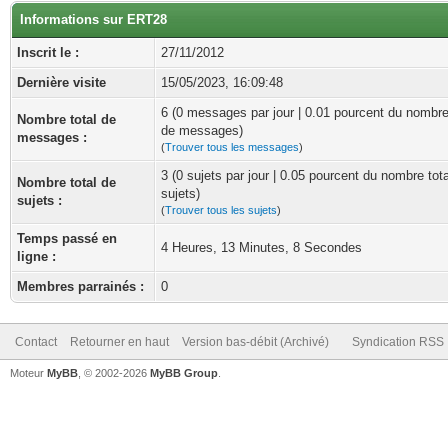
Informations sur ERT28
Inscrit le :
27/11/2012
Dernière visite
15/05/2023, 16:09:48
6 (0 messages par jour | 0.01 pourcent du nombre
Nombre total de
de messages)
messages :
(
Trouver tous les messages
)
3 (0 sujets par jour | 0.05 pourcent du nombre tot
Nombre total de
sujets)
sujets :
(
Trouver tous les sujets
)
Temps passé en
4 Heures, 13 Minutes, 8 Secondes
ligne :
Membres parrainés :
0
Contact
Retourner en haut
Version bas-débit (Archivé)
Syndication RSS
Moteur
MyBB
, © 2002-2026
MyBB Group
.