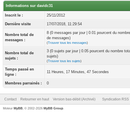
Informations sur davidc31
Inscrit le :
25/11/2012
Dernière visite
17/07/2018, 11:29:54
8 (0 messages par jour | 0.01 pourcent du nombre
Nombre total de
de messages)
messages :
(
Trouver tous les messages
)
3 (0 sujets par jour | 0.05 pourcent du nombre tot
Nombre total de
sujets)
sujets :
(
Trouver tous les sujets
)
Temps passé en
11 Heures, 17 Minutes, 47 Secondes
ligne :
Membres parrainés :
0
Contact
Retourner en haut
Version bas-débit (Archivé)
Syndication RSS
Moteur
MyBB
, © 2002-2026
MyBB Group
.