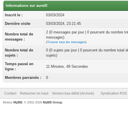
Informations sur aurelll
Inscrit le :
03/03/2024
Dernière visite
03/03/2024, 23:21:45
2 (0 messages par jour | 0 pourcent du nombre to
Nombre total de
messages)
messages :
(
Trouver tous les messages
)
Nombre total de
0 (0 sujets par jour | 0 pourcent du nombre total d
sujets :
sujets)
Temps passé en
11 Minutes, 49 Secondes
ligne :
Membres parrainés :
0
Contact
Retourner en haut
Version bas-débit (Archivé)
Syndication RSS
Moteur
MyBB
, © 2002-2026
MyBB Group
.