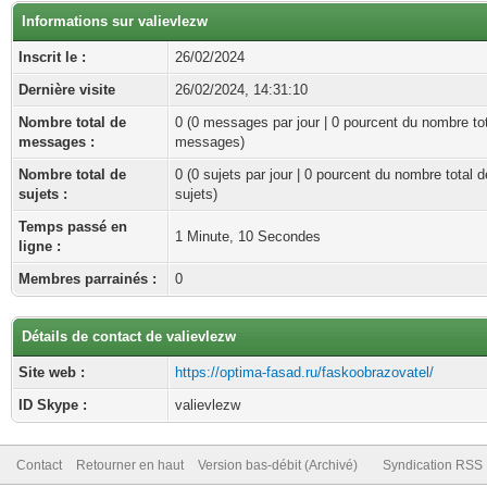
Informations sur valievlezw
Inscrit le :
26/02/2024
Dernière visite
26/02/2024, 14:31:10
Nombre total de
0 (0 messages par jour | 0 pourcent du nombre to
messages :
messages)
Nombre total de
0 (0 sujets par jour | 0 pourcent du nombre total d
sujets :
sujets)
Temps passé en
1 Minute, 10 Secondes
ligne :
Membres parrainés :
0
Détails de contact de valievlezw
Site web :
https://optima-fasad.ru/faskoobrazovatel/
ID Skype :
valievlezw
Contact
Retourner en haut
Version bas-débit (Archivé)
Syndication RSS