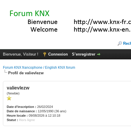
Rec
Bienvenue, Visiteur !
Connexion
S’enregistrer
Forum KNX francophone / English KNX forum
Profil de valievlezw
valievlezw
(Newbie)
Date d’inscription :
26/02/2024
Date de naissance :
12/05/1990 (36 ans)
Heure locale :
09/08/2026 à 12:10:18
Statut :
Hors ligne