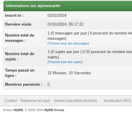
Informations sur alpinemartin
Inscrit le :
01/01/2024
Dernière visite
07/01/2024, 09:17:22
1 (0 messages par jour | 0 pourcent du nombre to
Nombre total de
messages)
messages :
(
Trouver tous les messages
)
1 (0 sujets par jour | 0.02 pourcent du nombre tot
Nombre total de
sujets)
sujets :
(
Trouver tous les sujets
)
Temps passé en
12 Minutes, 20 Secondes
ligne :
Membres parrainés :
0
Contact
Retourner en haut
Version bas-débit (Archivé)
Syndication RSS
Moteur
MyBB
, © 2002-2026
MyBB Group
.