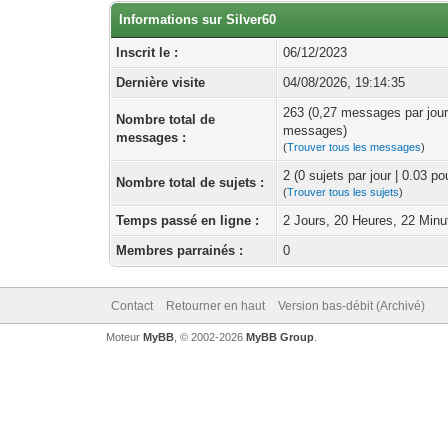
Informations sur Silver60
Inscrit le :
06/12/2023
Dernière visite
04/08/2026, 19:14:35
263 (0,27 messages par jour
Nombre total de
messages)
messages :
(
Trouver tous les messages
)
2 (0 sujets par jour | 0.03 p
Nombre total de sujets :
(
Trouver tous les sujets
)
Temps passé en ligne :
2 Jours, 20 Heures, 22 Minu
Membres parrainés :
0
Contact
Retourner en haut
Version bas-débit (Archivé)
Moteur
MyBB
, © 2002-2026
MyBB Group
.