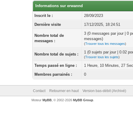
Informations sur erwannd
Inscrit le :
28/09/2023
Dernière visite
17/12/2025, 18:24:51
3 (0 messages par jour | 0 p
Nombre total de
messages)
messages :
(
Trouver tous les messages
)
1 (0 sujets par jour | 0.02 p
Nombre total de sujets :
(
Trouver tous les sujets
)
Temps passé en ligne :
1 Heure, 10 Minutes, 27 Se
Membres parrainés :
0
Contact
Retourner en haut
Version bas-débit (Archivé)
Moteur
MyBB
, © 2002-2026
MyBB Group
.