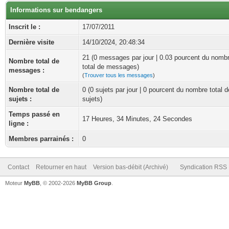
Informations sur bendangers
Inscrit le :
17/07/2011
Dernière visite
14/10/2024, 20:48:34
21 (0 messages par jour | 0.03 pourcent du nomb
Nombre total de
total de messages)
messages :
(
Trouver tous les messages
)
Nombre total de
0 (0 sujets par jour | 0 pourcent du nombre total d
sujets :
sujets)
Temps passé en
17 Heures, 34 Minutes, 24 Secondes
ligne :
Membres parrainés :
0
Contact
Retourner en haut
Version bas-débit (Archivé)
Syndication RSS
Moteur
MyBB
, © 2002-2026
MyBB Group
.