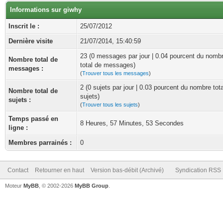
Informations sur giwhy
Inscrit le :
25/07/2012
Dernière visite
21/07/2014, 15:40:59
23 (0 messages par jour | 0.04 pourcent du nomb
Nombre total de
total de messages)
messages :
(
Trouver tous les messages
)
2 (0 sujets par jour | 0.03 pourcent du nombre tot
Nombre total de
sujets)
sujets :
(
Trouver tous les sujets
)
Temps passé en
8 Heures, 57 Minutes, 53 Secondes
ligne :
Membres parrainés :
0
Contact
Retourner en haut
Version bas-débit (Archivé)
Syndication RSS
Moteur
MyBB
, © 2002-2026
MyBB Group
.