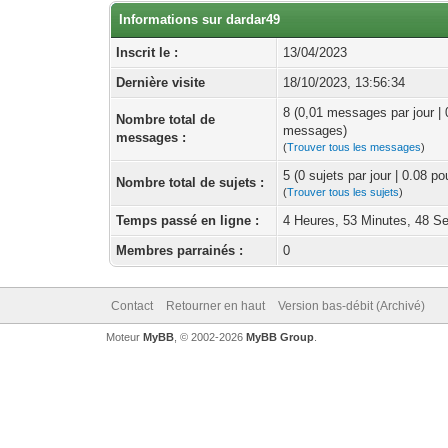
Informations sur dardar49
Inscrit le :
13/04/2023
Dernière visite
18/10/2023, 13:56:34
8 (0,01 messages par jour |
Nombre total de
messages)
messages :
(
Trouver tous les messages
)
5 (0 sujets par jour | 0.08 p
Nombre total de sujets :
(
Trouver tous les sujets
)
Temps passé en ligne :
4 Heures, 53 Minutes, 48 S
Membres parrainés :
0
Contact
Retourner en haut
Version bas-débit (Archivé)
Moteur
MyBB
, © 2002-2026
MyBB Group
.