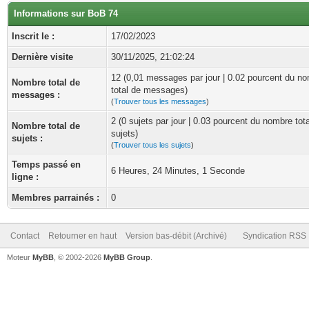
Informations sur BoB 74
Inscrit le :
17/02/2023
Dernière visite
30/11/2025, 21:02:24
12 (0,01 messages par jour | 0.02 pourcent du n
Nombre total de
total de messages)
messages :
(
Trouver tous les messages
)
2 (0 sujets par jour | 0.03 pourcent du nombre tot
Nombre total de
sujets)
sujets :
(
Trouver tous les sujets
)
Temps passé en
6 Heures, 24 Minutes, 1 Seconde
ligne :
Membres parrainés :
0
Contact
Retourner en haut
Version bas-débit (Archivé)
Syndication RSS
Moteur
MyBB
, © 2002-2026
MyBB Group
.