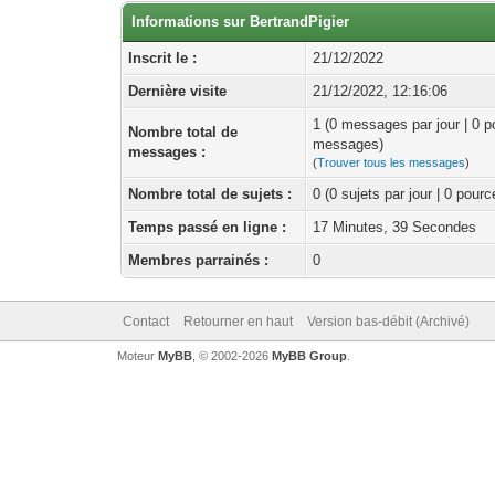
Informations sur BertrandPigier
Inscrit le :
21/12/2022
Dernière visite
21/12/2022, 12:16:06
1 (0 messages par jour | 0 p
Nombre total de
messages)
messages :
(
Trouver tous les messages
)
Nombre total de sujets :
0 (0 sujets par jour | 0 pour
Temps passé en ligne :
17 Minutes, 39 Secondes
Membres parrainés :
0
Contact
Retourner en haut
Version bas-débit (Archivé)
Moteur
MyBB
, © 2002-2026
MyBB Group
.