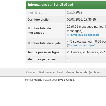
Informations sur BerryBeGood
Inscrit le :
26/10/2022
Dernière visite
09/07/2026, 17:36:15
20 (0,01 messages par jour 
Nombre total de
messages)
messages :
(
Trouver tous les messages
)
4 (0 sujets par jour | 0.06 p
Nombre total de sujets :
(
Trouver tous les sujets
)
Temps passé en ligne :
23 Heures, 28 Minutes, 29 
Membres parrainés :
1
Contact
Retourner en haut
Version bas-débit (Archivé)
Moteur
MyBB
, © 2002-2026
MyBB Group
.