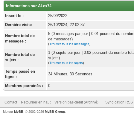
Informations sur ALex74
Inscrit le :
25/09/2022
Dernière visite
26/10/2024, 22:02:37
5 (0 messages par jour | 0.01 pourcent du nombre
Nombre total de
de messages)
messages :
(
Trouver tous les messages
)
1 (0 sujets par jour | 0.02 pourcent du nombre tot
Nombre total de
sujets)
sujets :
(
Trouver tous les sujets
)
Temps passé en
34 Minutes, 30 Secondes
ligne :
Membres parrainés :
0
Contact
Retourner en haut
Version bas-débit (Archivé)
Syndication RSS
Moteur
MyBB
, © 2002-2026
MyBB Group
.