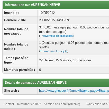
Informations sur AURENSAN HERVE
Inscrit le :
10/05/2012
Dernière visite
20/10/2015, 14:33:09
34 (0,01 messages par jour | 0.05 pourcent du n
Nombre total de
total de messages)
messages :
(
Trouver tous les messages
)
1 (0 sujets par jour | 0.02 pourcent du nombre tot
Nombre total de
sujets)
sujets :
(
Trouver tous les sujets
)
Temps passé en
22 Heures, 15 Minutes, 18 Secondes
ligne :
Membres parrainés :
0
Détails de contact de AURENSAN HERVE
Site web :
http://www.griesser.fr/?mnu=5&amp;page=5&amp
Contact
Retourner en haut
Version bas-débit (Archivé)
Syndication RSS