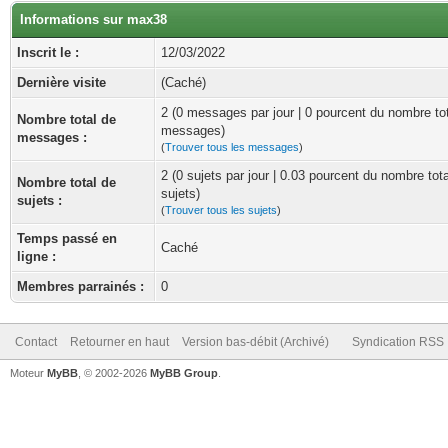
Informations sur max38
Inscrit le :
12/03/2022
Dernière visite
(Caché)
2 (0 messages par jour | 0 pourcent du nombre to
Nombre total de
messages)
messages :
(
Trouver tous les messages
)
2 (0 sujets par jour | 0.03 pourcent du nombre tot
Nombre total de
sujets)
sujets :
(
Trouver tous les sujets
)
Temps passé en
Caché
ligne :
Membres parrainés :
0
Contact
Retourner en haut
Version bas-débit (Archivé)
Syndication RSS
Moteur
MyBB
, © 2002-2026
MyBB Group
.