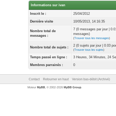
Informations sur ivan
Inscrit le :
25/04/2012
Dernière visite
10/05/2013, 14:16:35
7 (0 messages par jour | 0.
Nombre total de
messages)
messages :
(
Trouver tous les messages
)
2 (0 sujets par jour | 0.03 p
Nombre total de sujets :
(
Trouver tous les sujets
)
Temps passé en ligne :
3 Heures, 34 Minutes, 24 S
Membres parrainés :
0
Contact
Retourner en haut
Version bas-débit (Archivé)
Moteur
MyBB
, © 2002-2026
MyBB Group
.