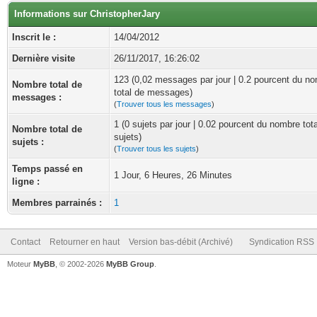
Informations sur ChristopherJary
Inscrit le :
14/04/2012
Dernière visite
26/11/2017, 16:26:02
123 (0,02 messages par jour | 0.2 pourcent du n
Nombre total de
total de messages)
messages :
(
Trouver tous les messages
)
1 (0 sujets par jour | 0.02 pourcent du nombre tot
Nombre total de
sujets)
sujets :
(
Trouver tous les sujets
)
Temps passé en
1 Jour, 6 Heures, 26 Minutes
ligne :
Membres parrainés :
1
Contact
Retourner en haut
Version bas-débit (Archivé)
Syndication RSS
Moteur
MyBB
, © 2002-2026
MyBB Group
.