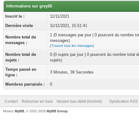
Informations sur grey66
Inscrit le :
11/11/2021
Dernière visite
11/11/2021, 15:51:41
1 (0 messages par jour | 0 pourcent du nombre to
Nombre total de
messages)
messages :
(
Trouver tous les messages
)
Nombre total de
0 (0 sujets par jour | 0 pourcent du nombre total d
sujets :
sujets)
Temps passé en
3 Minutes, 39 Secondes
ligne :
Membres parrainés :
0
Contact
Retourner en haut
Version bas-débit (Archivé)
Syndication RSS
Moteur
MyBB
, © 2002-2026
MyBB Group
.