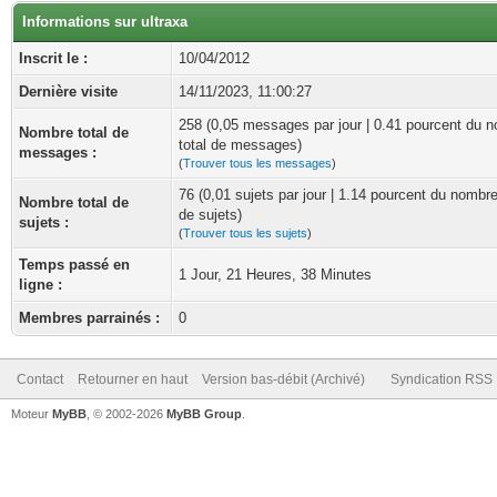
Informations sur ultraxa
Inscrit le :
10/04/2012
Dernière visite
14/11/2023, 11:00:27
258 (0,05 messages par jour | 0.41 pourcent du 
Nombre total de
total de messages)
messages :
(
Trouver tous les messages
)
76 (0,01 sujets par jour | 1.14 pourcent du nombre
Nombre total de
de sujets)
sujets :
(
Trouver tous les sujets
)
Temps passé en
1 Jour, 21 Heures, 38 Minutes
ligne :
Membres parrainés :
0
Contact
Retourner en haut
Version bas-débit (Archivé)
Syndication RSS
Moteur
MyBB
, © 2002-2026
MyBB Group
.