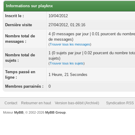
Informations sur playknx
Inscrit le :
10/04/2012
Dernière visite
27/04/2012, 01:26:16
4 (0 messages par jour | 0.01 pourcent du nombre
Nombre total de
de messages)
messages :
(
Trouver tous les messages
)
1 (0 sujets par jour | 0.02 pourcent du nombre tot
Nombre total de
sujets)
sujets :
(
Trouver tous les sujets
)
Temps passé en
1 Heure, 21 Secondes
ligne :
Membres parrainés :
0
Contact
Retourner en haut
Version bas-débit (Archivé)
Syndication RSS
Moteur
MyBB
, © 2002-2026
MyBB Group
.