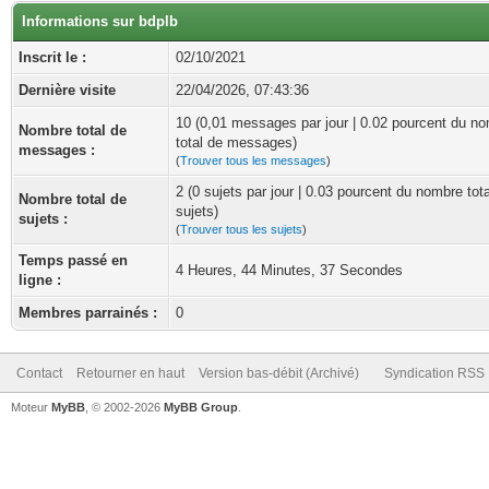
Informations sur bdplb
Inscrit le :
02/10/2021
Dernière visite
22/04/2026, 07:43:36
10 (0,01 messages par jour | 0.02 pourcent du n
Nombre total de
total de messages)
messages :
(
Trouver tous les messages
)
2 (0 sujets par jour | 0.03 pourcent du nombre tot
Nombre total de
sujets)
sujets :
(
Trouver tous les sujets
)
Temps passé en
4 Heures, 44 Minutes, 37 Secondes
ligne :
Membres parrainés :
0
Contact
Retourner en haut
Version bas-débit (Archivé)
Syndication RSS
Moteur
MyBB
, © 2002-2026
MyBB Group
.