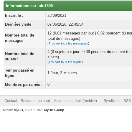
Informations sur lolo1305
Inscrit le :
23/09/2021
Dernière visite
07/06/2026, 22:45:54
12 (0,01 messages par jour | 0.02 pourcent du n
Nombre total de
total de messages)
messages :
(
Trouver tous les messages
)
4 (0 sujets par jour | 0.06 pourcent du nombre tot
Nombre total de
sujets)
sujets :
(
Trouver tous les sujets
)
Temps passé en
1 Jour, 3 Minutes
ligne :
Membres parrainés :
0
Contact
Retourner en haut
Version bas-débit (Archivé)
Syndication RSS
Moteur
MyBB
, © 2002-2026
MyBB Group
.