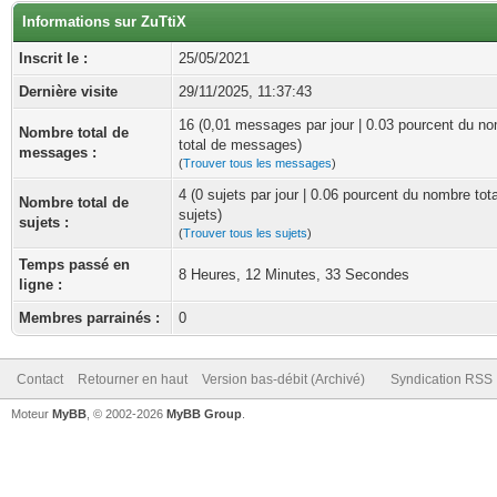
Informations sur ZuTtiX
Inscrit le :
25/05/2021
Dernière visite
29/11/2025, 11:37:43
16 (0,01 messages par jour | 0.03 pourcent du n
Nombre total de
total de messages)
messages :
(
Trouver tous les messages
)
4 (0 sujets par jour | 0.06 pourcent du nombre tot
Nombre total de
sujets)
sujets :
(
Trouver tous les sujets
)
Temps passé en
8 Heures, 12 Minutes, 33 Secondes
ligne :
Membres parrainés :
0
Contact
Retourner en haut
Version bas-débit (Archivé)
Syndication RSS
Moteur
MyBB
, © 2002-2026
MyBB Group
.