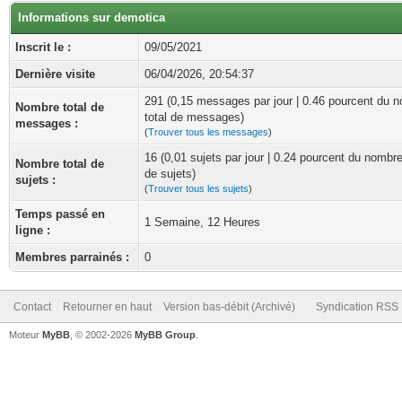
Informations sur demotica
Inscrit le :
09/05/2021
Dernière visite
06/04/2026, 20:54:37
291 (0,15 messages par jour | 0.46 pourcent du 
Nombre total de
total de messages)
messages :
(
Trouver tous les messages
)
16 (0,01 sujets par jour | 0.24 pourcent du nombre
Nombre total de
de sujets)
sujets :
(
Trouver tous les sujets
)
Temps passé en
1 Semaine, 12 Heures
ligne :
Membres parrainés :
0
Contact
Retourner en haut
Version bas-débit (Archivé)
Syndication RSS
Moteur
MyBB
, © 2002-2026
MyBB Group
.