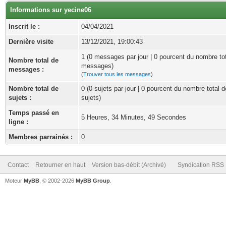
Informations sur yecine06
Inscrit le :
04/04/2021
Dernière visite
13/12/2021, 19:00:43
1 (0 messages par jour | 0 pourcent du nombre to
Nombre total de
messages)
messages :
(
Trouver tous les messages
)
Nombre total de
0 (0 sujets par jour | 0 pourcent du nombre total d
sujets :
sujets)
Temps passé en
5 Heures, 34 Minutes, 49 Secondes
ligne :
Membres parrainés :
0
Contact
Retourner en haut
Version bas-débit (Archivé)
Syndication RSS
Moteur
MyBB
, © 2002-2026
MyBB Group
.