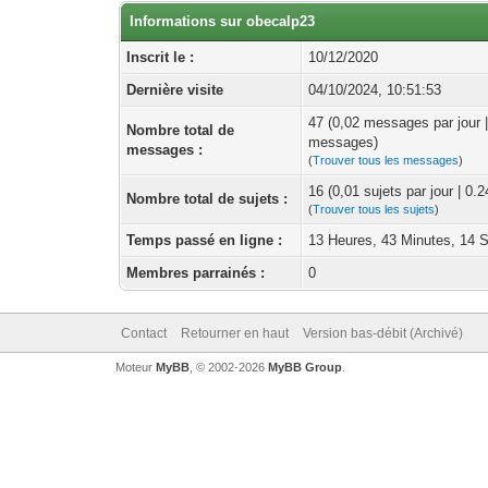
Informations sur obecalp23
Inscrit le :
10/12/2020
Dernière visite
04/10/2024, 10:51:53
47 (0,02 messages par jour 
Nombre total de
messages)
messages :
(
Trouver tous les messages
)
16 (0,01 sujets par jour | 0.
Nombre total de sujets :
(
Trouver tous les sujets
)
Temps passé en ligne :
13 Heures, 43 Minutes, 14 
Membres parrainés :
0
Contact
Retourner en haut
Version bas-débit (Archivé)
Moteur
MyBB
, © 2002-2026
MyBB Group
.