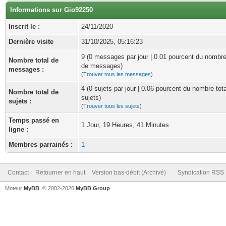
Informations sur Gio92250
Inscrit le :
24/11/2020
Dernière visite
31/10/2025, 05:16:23
9 (0 messages par jour | 0.01 pourcent du nombre
Nombre total de
de messages)
messages :
(
Trouver tous les messages
)
4 (0 sujets par jour | 0.06 pourcent du nombre tot
Nombre total de
sujets)
sujets :
(
Trouver tous les sujets
)
Temps passé en
1 Jour, 19 Heures, 41 Minutes
ligne :
Membres parrainés :
1
Contact
Retourner en haut
Version bas-débit (Archivé)
Syndication RSS
Moteur
MyBB
, © 2002-2026
MyBB Group
.