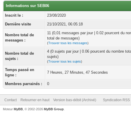
Informations sur SEB06
Inscrit le :
23/08/2020
Dernière visite
21/10/2021, 06:05:18
11 (0,01 messages par jour | 0.02 pourcent du n
Nombre total de
total de messages)
messages :
(
Trouver tous les messages
)
4 (0 sujets par jour | 0.06 pourcent du nombre tot
Nombre total de
sujets)
sujets :
(
Trouver tous les sujets
)
Temps passé en
7 Heures, 27 Minutes, 47 Secondes
ligne :
Membres parrainés :
0
Contact
Retourner en haut
Version bas-débit (Archivé)
Syndication RSS
Moteur
MyBB
, © 2002-2026
MyBB Group
.