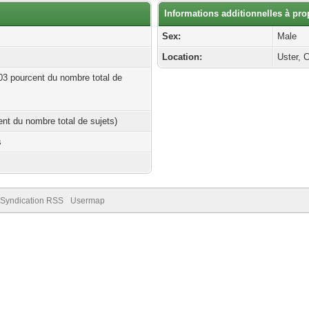
Informations additionnelles à pro
Sex:
Male
Location:
Uster, 
.03 pourcent du nombre total de
cent du nombre total de sujets)
s
Syndication RSS
Usermap