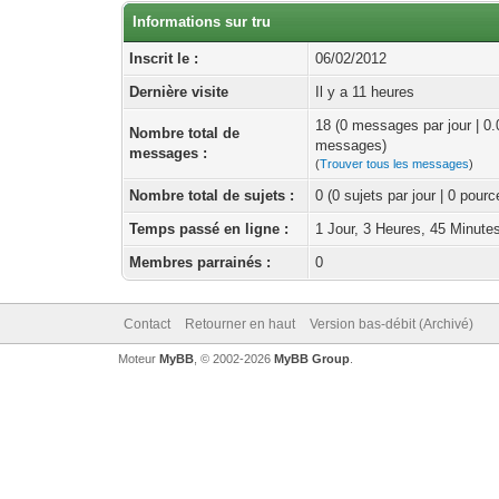
Informations sur tru
Inscrit le :
06/02/2012
Dernière visite
Il y a 11 heures
18 (0 messages par jour | 0
Nombre total de
messages)
messages :
(
Trouver tous les messages
)
Nombre total de sujets :
0 (0 sujets par jour | 0 pour
Temps passé en ligne :
1 Jour, 3 Heures, 45 Minute
Membres parrainés :
0
Contact
Retourner en haut
Version bas-débit (Archivé)
Moteur
MyBB
, © 2002-2026
MyBB Group
.